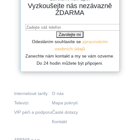
Vyzkoušejte nás nezávazně
ZDARMA
Odesláním souhlasíte se
zpracováním
osobních údajů
Zanechte nám kontakt a my se vám ozveme.
Do 24 hodin můžete být připojeni.
Co nabízíme?
Kam pokračovat?
Internetové tarify
O nás
Televizi
Mapa pokrytí
VIP péči a podporu
Časté dotazy
Kontakt
Kde nás najdete?
Aktuálně
ARENIS s.r.o.