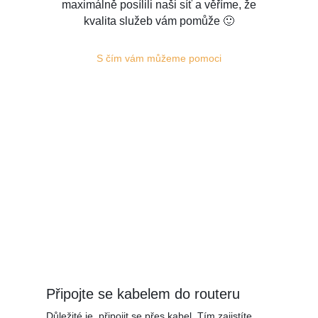
maximálně posílili naši síť a věříme, že
kvalita služeb vám pomůže 🙂
S čím vám můžeme pomoci
Připojte se kabelem do routeru
Důležité je, připojit se přes kabel. Tím zajistíte