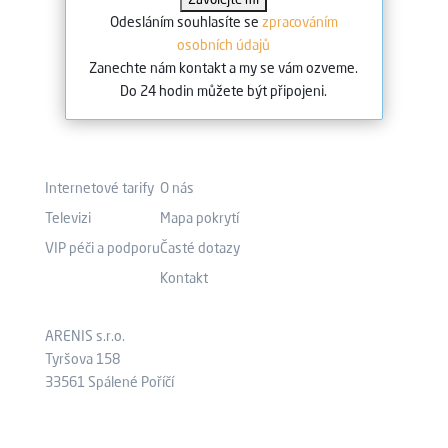
Odesláním souhlasíte se
zpracováním
osobních údajů
Zanechte nám kontakt a my se vám ozveme.
Do 24 hodin můžete být připojeni.
Co nabízíme?
Kam pokračovat?
Internetové tarify
O nás
Televizi
Mapa pokrytí
VIP péči a podporu
Časté dotazy
Kontakt
Kde nás najdete?
Aktuálně
ARENIS s.r.o.
Tyršova 158
33561 Spálené Poříčí