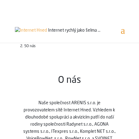
Servis 24/7
800 753 753
Internet rychlý jako
šelma …
O nás
O nás
Naše společnost ARENIS s.r.o. je
provozovatelem sítě Internet Hned. Vzhledem k
dlouhodobé spolupráci a akvizicím patří do naší
rodiny společnosti Radynet s.r.o., AGONA
systems s.r.o., ITexpres s.r.o., Komplet NET s.r.o.,
VoiceBowNet, s.r.o., RowNet s.r.o. a SVOJNET