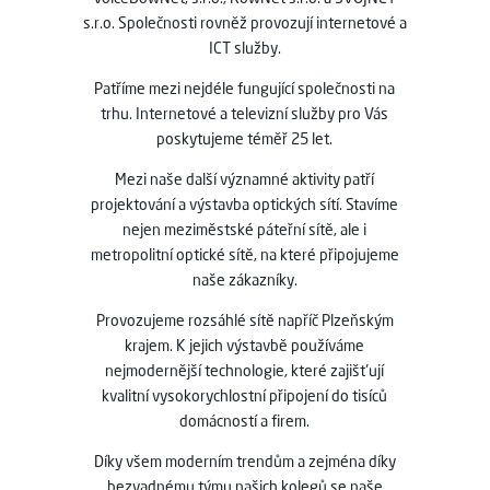
s.r.o. Společnosti rovněž provozují internetové a
ICT služby.
Patříme mezi nejdéle fungující společnosti na
trhu. Internetové a televizní služby pro Vás
poskytujeme téměř 25 let.
Mezi naše další významné aktivity patří
projektování a výstavba optických sítí. Stavíme
nejen meziměstské páteřní sítě, ale i
metropolitní optické sítě, na které připojujeme
naše zákazníky.
Provozujeme rozsáhlé sítě napříč Plzeňským
krajem. K jejich výstavbě používáme
nejmodernější technologie, které zajišťují
kvalitní vysokorychlostní připojení do tisíců
domácností a firem.
Díky všem moderním trendům a zejména díky
bezvadnému týmu našich kolegů se naše