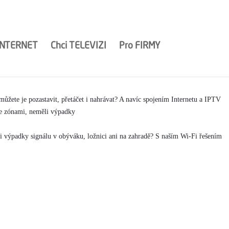
Kariéra
Wi-Fi pokrytí
Optika nové generace
Kontakt
INTERNET
Chci
TELEVIZI
Pro
FIRMY
ás?
A to jste věděli, že si můžete vybrat z více než 130
 můžete je pozastavit, přetáčet i nahrávat? A navíc spojením Internetu a IPTV
ine zónami, neměli výpadky
ěli výpadky signálu v obýváku, ložnici ani na zahradě? S naším Wi-Fi řešením