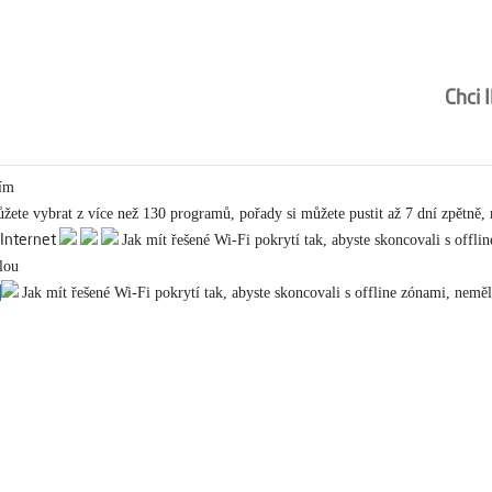
ní
Stavíme optické sítě
O nás
Poradna
Mapa pokrytí
Péče a podpora
Chci
Jsme s optikou už i u v
ním
můžete vybrat z více než 130 programů, pořady si můžete pustit až 7 dní zpětně,
Jak mít řešené Wi-Fi pokrytí tak, abyste skoncovali s offl
lou
?
Jak mít řešené Wi-Fi pokrytí tak, abyste skoncovali s offline zónami, nem