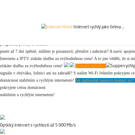
Ověřit připoje
Servis 24/7
800 753 753
Internet rychlý jako
šelma …
programů, pořady si můžete
pustit až 7 dní zpětně, můžete je pozastavit, přetáčet i nahrávat? A navíc spoje
Internetu a IPTV získáte službu za zvýhodněnou cenu!
A to jste věděli, že si 
získáte službu za zvýhodněnou cenu!
Zobrazit nabídku
signálu v obýváku, ložnici ani na zahradě? S naším Wi-Fi řešením pokryjete ce
domácnost stabilním a rychlým internetem!
Jak optimálně nastavit domácí síť
pokryjete celou domácnost
stabilním a rychlým internetem!
Optický internet s rychlostí až 5 000 Mb/s