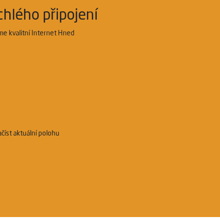
chlého připojení
tíme
kvalitní Internet Hned
číst aktuální polohu