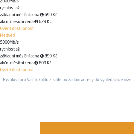
2000
Mb/s
rychlost až
základní měsíční cena
699 Kč
akční měsíční cena
629 Kč
Ověřit dostupnost
Medvěd
5000
Mb/s
rychlost až
základní měsíční cena
899 Kč
akční měsíční cena
809 Kč
Ověřit dostupnost
Rychlost pro Vaši lokalitu zjistíte po zadání adresy do vyhledávače níže