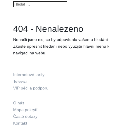
404 - Nenalezeno
Nenašli jsme nic, co by odpovídalo vašemu hledání.
Zkuste upřesnit hledání nebo využijte hlavní menu k
navigaci na webu.
Co nabízíme?
Internetové tarify
Televizi
VIP péči a podporu
Kam pokračovat?
O nás
Mapa pokrytí
Časté dotazy
Kontakt
Kde nás najdete?