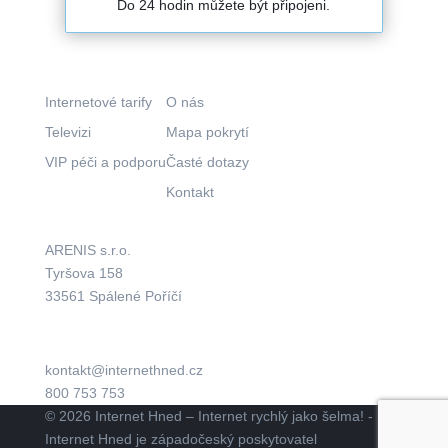
Do 24 hodin můžete být připojeni.
Co nabízíme?
Kam pokračovat?
Internetové tarify
O nás
Televizi
Mapa pokrytí
VIP péči a podporu
Časté dotazy
Kontakt
Kde nás najdete?
Aktuálně
ARENIS s.r.o.
Tyršova 158
33561 Spálené Poříčí
kontakt@internethned.cz
800 753 753
© 2026 Internet Hned – Internet rychlý jako šelma! -
Internet Hned je západočeský poskytovatel