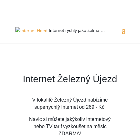
Servis 24/7
800 753 753
Internet rychlý jako
šelma …
Internet Železný Újezd
V lokalitě Železný Újezd
nabízíme
superrychlý Internet od 269,- Kč.
Navíc si můžete jakýkoliv Internetový
nebo TV tarif vyzkoušet na měsíc
ZDARMA!