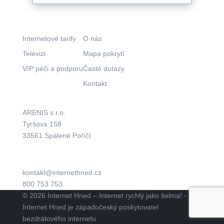
Co nabízíme?
Kam pokračovat?
Internetové tarify
O nás
Televizi
Mapa pokrytí
VIP péči a podporu
Časté dotazy
Kontakt
Kde nás najdete?
Aktuálně
ARENIS s.r.o.
Tyršova 158
33561 Spálené Poříčí
kontakt@internethned.cz
800 753 753
© 2026 Internet Hned – Internet rychlý jako šelma! -
Internet Hned je západočeský poskytovatel
bezdrátového internetu.