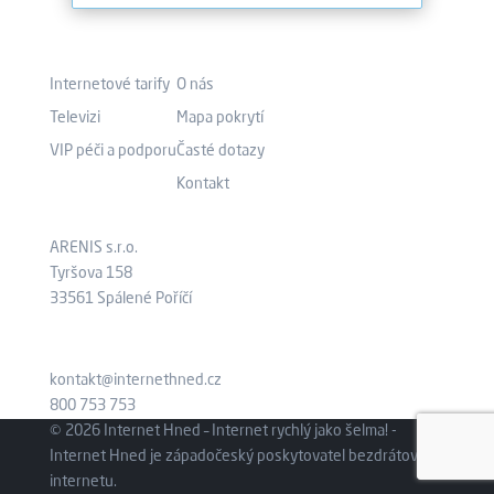
Co nabízíme?
Kam pokračovat?
Internetové tarify
O nás
Televizi
Mapa pokrytí
VIP péči a podporu
Časté dotazy
Kontakt
Kde nás najdete?
Aktuálně
ARENIS s.r.o.
Tyršova 158
33561 Spálené Poříčí
kontakt@internethned.cz
800 753 753
© 2026 Internet Hned – Internet rychlý jako šelma! -
Internet Hned je západočeský poskytovatel bezdrátového
internetu.