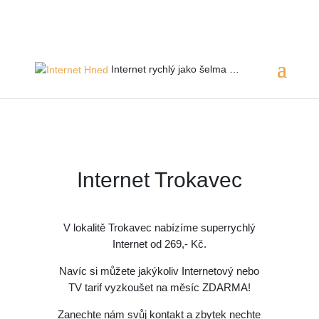
Servis 24/7
800 753 753
Internet rychlý jako
šelma …
Internet Trokavec
V lokalitě Trokavec
nabízíme superrychlý
Internet od 269,- Kč.
Navíc si můžete jakýkoliv Internetový nebo
TV tarif vyzkoušet na měsíc ZDARMA!
Zanechte nám svůj kontakt a zbytek nechte