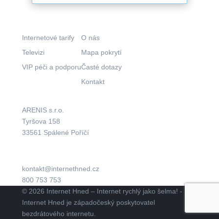
Co nabízíme?
Kam pokračovat?
Internetové tarify
O nás
Televizi
Mapa pokrytí
VIP péči a podporu
Časté dotazy
Kontakt
Kde nás najdete?
Aktuálně
ARENIS s.r.o.
Tyršova 158
33561 Spálené Poříčí
kontakt@internethned.cz
800 753 753
© 2026 Internet Hned – Internet rychlý jako šelma! -
Internet Hned je západočeský poskytovatel
bezdrátového internetu.