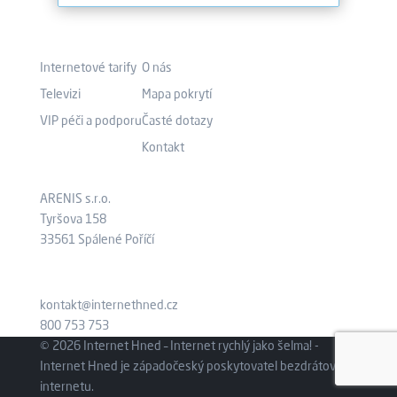
Co nabízíme?
Kam pokračovat?
Internetové tarify
O nás
Televizi
Mapa pokrytí
VIP péči a podporu
Časté dotazy
Kontakt
Kde nás najdete?
Aktuálně
ARENIS s.r.o.
Tyršova 158
33561 Spálené Poříčí
kontakt@internethned.cz
800 753 753
© 2026 Internet Hned – Internet rychlý jako šelma! -
Internet Hned je západočeský poskytovatel bezdrátového
internetu.