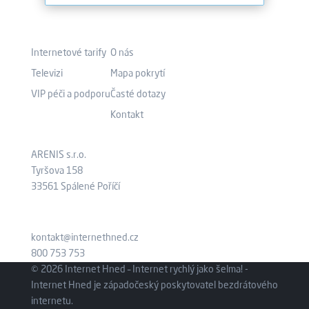
Co nabízíme?
Kam pokračovat?
Internetové tarify
O nás
Televizi
Mapa pokrytí
VIP péči a podporu
Časté dotazy
Kontakt
Kde nás najdete?
Aktuálně
ARENIS s.r.o.
Tyršova 158
33561 Spálené Poříčí
kontakt@internethned.cz
800 753 753
© 2026 Internet Hned – Internet rychlý jako šelma! -
Internet Hned je západočeský poskytovatel bezdrátového
internetu.