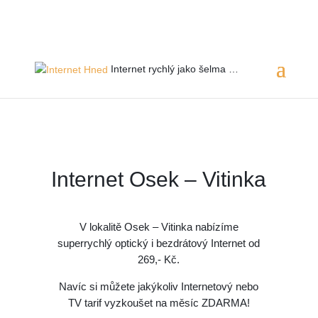
Servis 24/7
800 753 753
Internet rychlý jako
šelma …
Internet Osek – Vitinka
V lokalitě Osek – Vitinka
nabízíme
superrychlý optický i bezdrátový Internet od
269,- Kč.
Navíc si můžete jakýkoliv Internetový nebo
TV tarif vyzkoušet na měsíc ZDARMA!