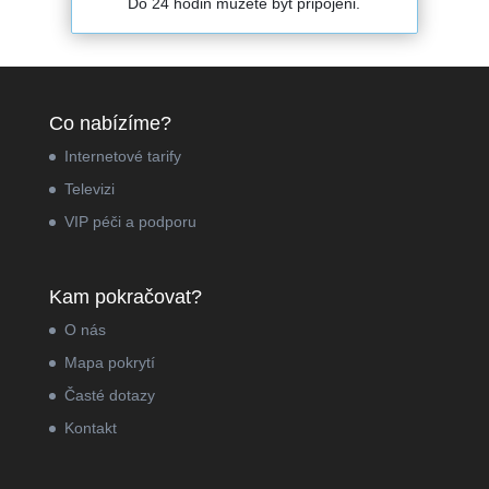
Do 24 hodin můžete být připojeni.
Co nabízíme?
Internetové tarify
Televizi
VIP péči a podporu
Kam pokračovat?
O nás
Mapa pokrytí
Časté dotazy
Kontakt