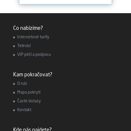
Co nabízíme?
Internetové tarify
Televizi
VIP péči a podporu
Kam pokračovat?
O nás
Mapa pokrytí
Časté dotazy
Kontakt
Kde nás najdete?