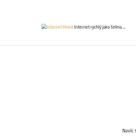
Ověřit připoje
Servis 24/7
800 753 753
Internet rychlý jako
šelma …
Navíc 