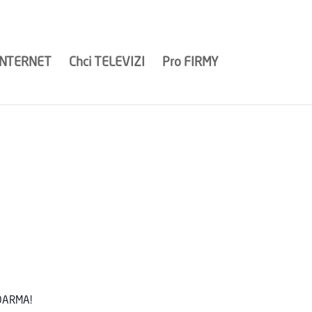
Kariéra
Wi-Fi pokrytí
Optika nové generace
Kontakt
INTERNET
Chci
TELEVIZI
Pro
FIRMY
ZDARMA!