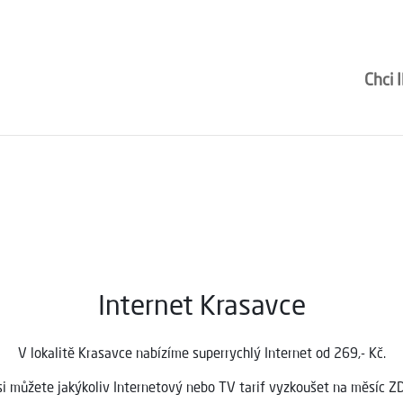
ní
Stavíme optické sítě
O nás
Poradna
Mapa pokrytí
Péče a podpora
Chci
Internet Krasavce
V lokalitě Krasavce
nabízíme superrychlý Internet od 269,- Kč.
si můžete jakýkoliv Internetový nebo TV tarif vyzkoušet na měsíc 