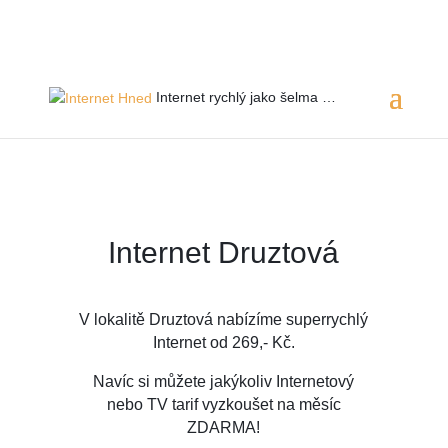
Servis 24/7
800 753 753
Internet rychlý jako
šelma …
Internet Druztová
V lokalitě Druztová
nabízíme superrychlý
Internet od 269,- Kč.
Navíc si můžete jakýkoliv Internetový
nebo TV tarif vyzkoušet na měsíc
ZDARMA!