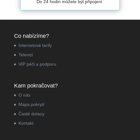
Do 24 hodin můžete být připojeni.
Co nabízíme?
Internetové tarify
Televizi
VIP péči a podporu
Kam pokračovat?
O nás
Mapa pokrytí
Časté dotazy
Kontakt