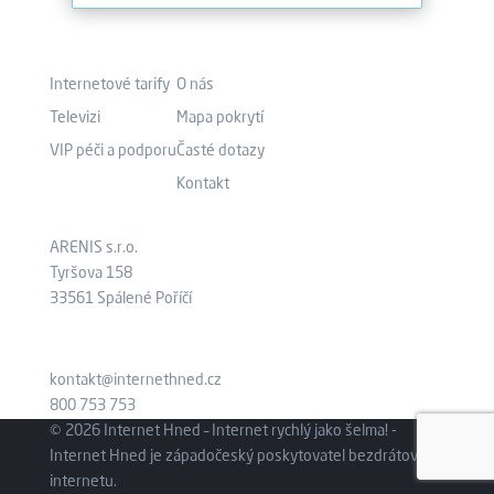
Co nabízíme?
Kam pokračovat?
Internetové tarify
O nás
Televizi
Mapa pokrytí
VIP péči a podporu
Časté dotazy
Kontakt
Kde nás najdete?
Aktuálně
ARENIS s.r.o.
Tyršova 158
33561 Spálené Poříčí
kontakt@internethned.cz
800 753 753
© 2026 Internet Hned – Internet rychlý jako šelma! -
Internet Hned je západočeský poskytovatel bezdrátového
internetu.